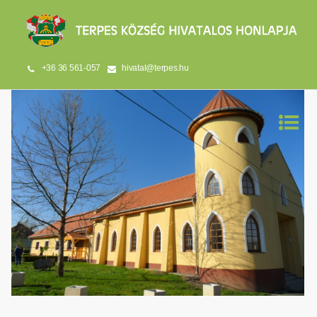
+36 36 561-057
hivatal@terpes.hu