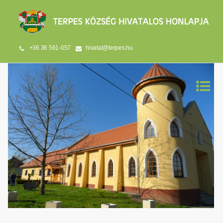
+36 36 561-057
hivatal@terpes.hu