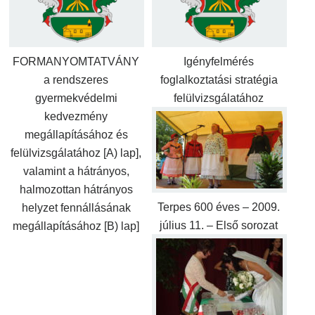
FORMANYOMTATVÁNY
Igényfelmérés
a rendszeres
foglalkoztatási stratégia
gyermekvédelmi
felülvizsgálatához
kedvezmény
megállapításához és
felülvizsgálatához [A) lap],
valamint a hátrányos,
halmozottan hátrányos
Terpes 600 éves – 2009.
helyzet fennállásának
július 11. – Első sorozat
megállapításához [B) lap]