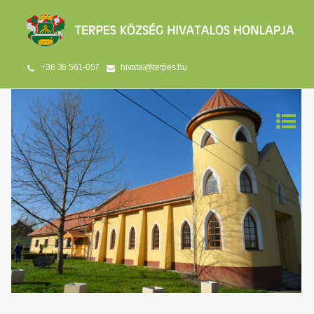
+36 36 561-057
hivatal@terpes.hu