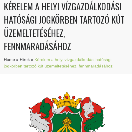
KÉRELEM A HELYI VÍZGAZDÁLKODÁSI
HATÓSÁGI JOGKÖRBEN TARTOZÓ KÚT
ÜZEMELTETÉSÉHEZ,
FENNMARADÁSÁHOZ
Home
»
Hírek
»
Kérelem a helyi vízgazdálkodási hatósági
jogkörben tartozó kút üzemeltetéséhez, fennmaradásához