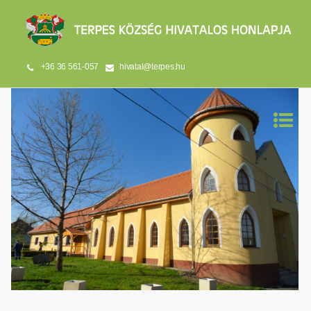
+36 36 561-057
hivatal@terpes.hu