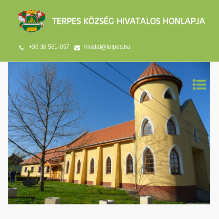
+36 36 561-057
hivatal@terpes.hu