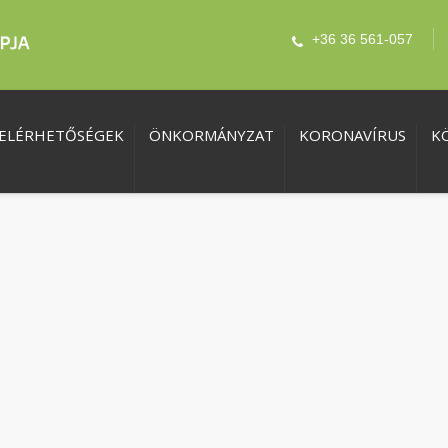
+36 36 561-057
ELÉRHETŐSÉGEK
ÖNKORMÁNYZAT
KORONAVÍRUS
K