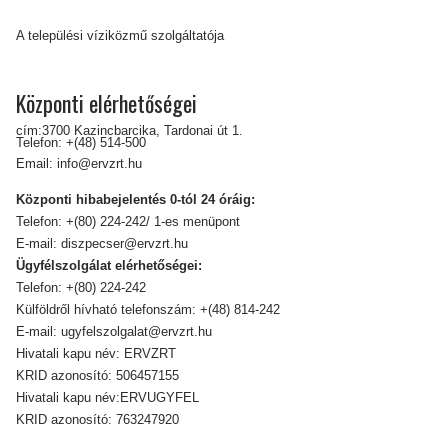
A települési víziközmű szolgáltatója
Központi elérhetőségei
cím:3700 Kazincbarcika, Tardonai út 1.
Telefon:
+(48) 514-500
Email:
info@ervzrt.hu
Központi hibabejelentés 0-tól 24 óráig:
Telefon:
+(80) 224-242/ 1-es menüpont
E-mail:
diszpecser@ervzrt.hu
Ügyfélszolgálat elérhetőségei:
Telefon:
+(80) 224-242
Külföldről hívható telefonszám:
+(48) 814-242
E-mail:
ugyfelszolgalat@ervzrt.hu
Hivatali kapu név: ERVZRT
KRID azonosító: 506457155
Hivatali kapu név:ERVUGYFEL
KRID azonosító: 763247920