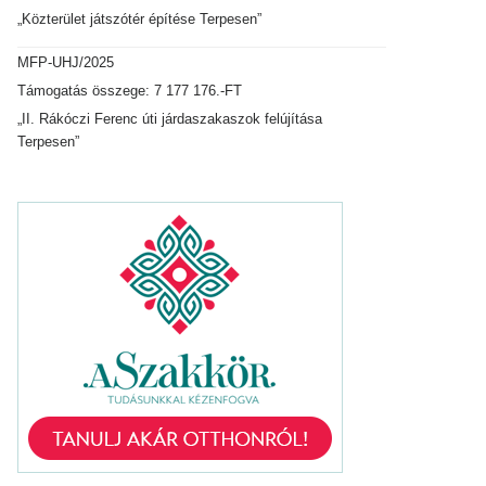
„Közterület játszótér építése Terpesen”
MFP-UHJ/2025
Támogatás összege: 7 177 176.-FT
„II. Rákóczi Ferenc úti járdaszakaszok felújítása
Terpesen”