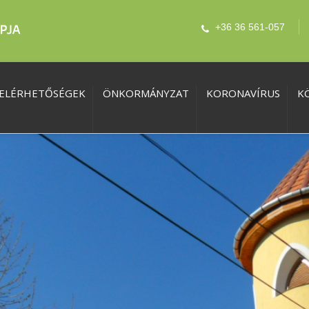
+36 36 561-057
ELÉRHETŐSÉGEK
ÖNKORMÁNYZAT
KORONAVÍRUS
K