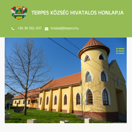
+36 36 561-057
hivatal@terpes.hu