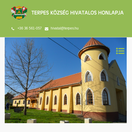
+36 36 561-057
hivatal@terpes.hu