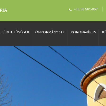
+36 36 561-057
ELÉRHETŐSÉGEK
ÖNKORMÁNYZAT
KORONAVÍRUS
K