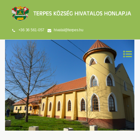
+36 36 561-057
hivatal@terpes.hu