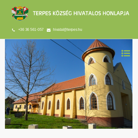
+36 36 561-057
hivatal@terpes.hu