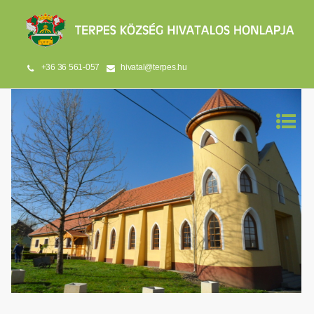
+36 36 561-057
hivatal@terpes.hu