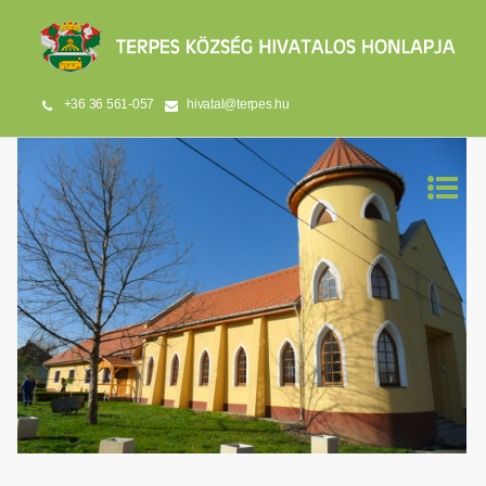
+36 36 561-057
hivatal@terpes.hu