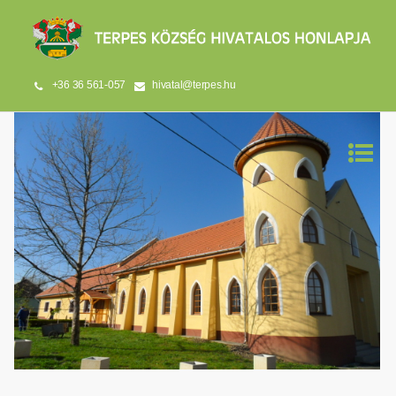
+36 36 561-057
hivatal@terpes.hu