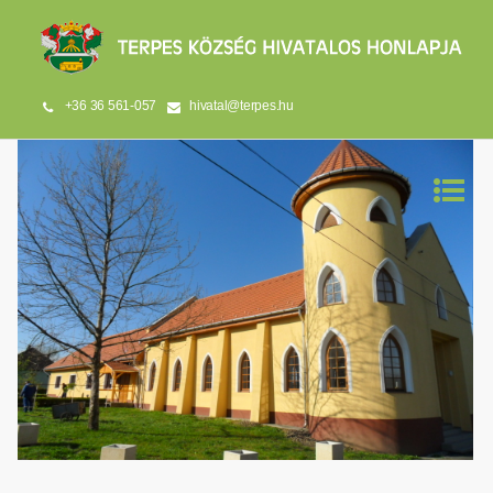
+36 36 561-057
hivatal@terpes.hu