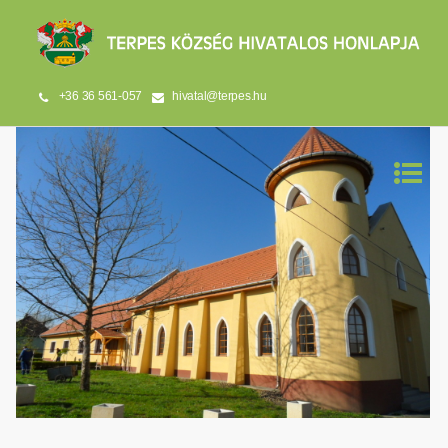
+36 36 561-057
hivatal@terpes.hu