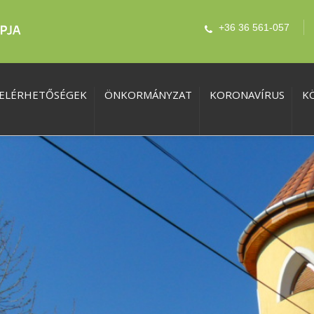
+36 36 561-057
ELÉRHETŐSÉGEK
ÖNKORMÁNYZAT
KORONAVÍRUS
K