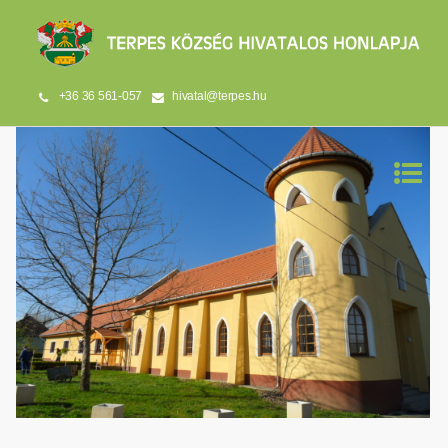
+36 36 561-057
hivatal@terpes.hu