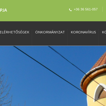
+36 36 561-057
ELÉRHETŐSÉGEK
ÖNKORMÁNYZAT
KORONAVÍRUS
K