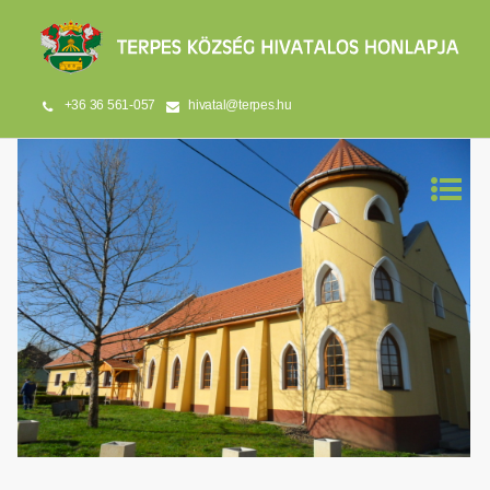
+36 36 561-057
hivatal@terpes.hu