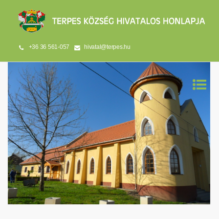
+36 36 561-057
hivatal@terpes.hu