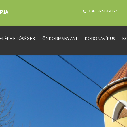
+36 36 561-057
ELÉRHETŐSÉGEK
ÖNKORMÁNYZAT
KORONAVÍRUS
K