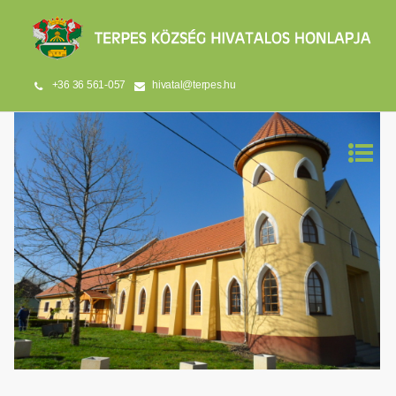
+36 36 561-057
hivatal@terpes.hu