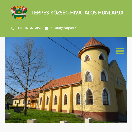
+36 36 561-057
hivatal@terpes.hu