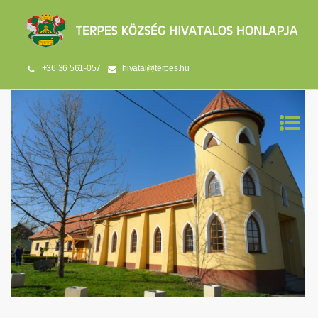
+36 36 561-057
hivatal@terpes.hu