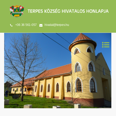
+36 36 561-057
hivatal@terpes.hu