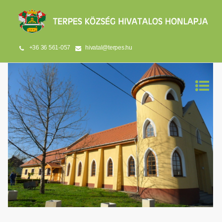
+36 36 561-057
hivatal@terpes.hu