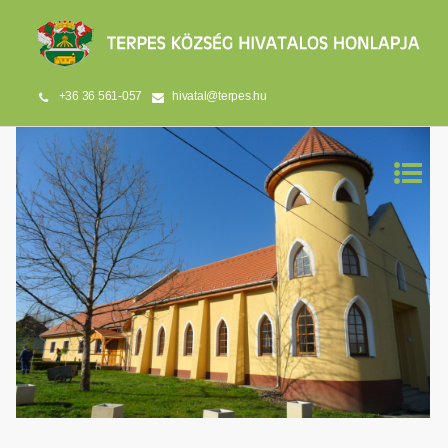
+36 36 561-057
hivatal@terpes.hu