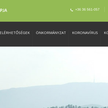
+36 36 561-057
ELÉRHETŐSÉGEK
ÖNKORMÁNYZAT
KORONAVÍRUS
K