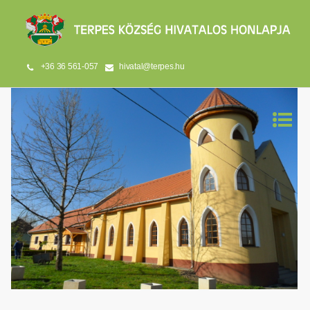
+36 36 561-057
hivatal@terpes.hu