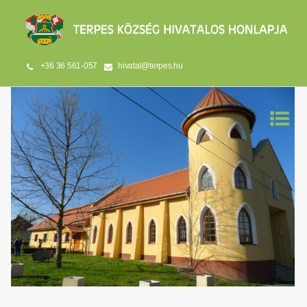
+36 36 561-057
hivatal@terpes.hu