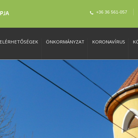
+36 36 561-057
ELÉRHETŐSÉGEK
ÖNKORMÁNYZAT
KORONAVÍRUS
K