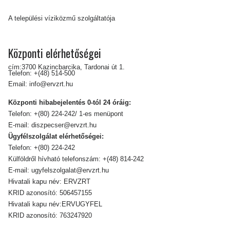
A települési víziközmű szolgáltatója
Központi elérhetőségei
cím:3700 Kazincbarcika, Tardonai út 1.
Telefon:
+(48) 514-500
Email:
info@ervzrt.hu
Központi hibabejelentés 0-tól 24 óráig:
Telefon:
+(80) 224-242/ 1-es menüpont
E-mail:
diszpecser@ervzrt.hu
Ügyfélszolgálat elérhetőségei:
Telefon:
+(80) 224-242
Külföldről hívható telefonszám:
+(48) 814-242
E-mail:
ugyfelszolgalat@ervzrt.hu
Hivatali kapu név: ERVZRT
KRID azonosító: 506457155
Hivatali kapu név:ERVUGYFEL
KRID azonosító: 763247920