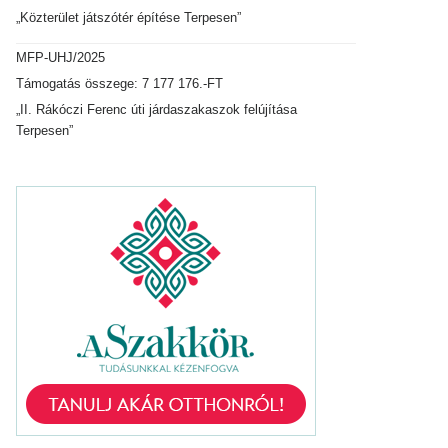
„Közterület játszótér építése Terpesen”
MFP-UHJ/2025
Támogatás összege: 7 177 176.-FT
„II. Rákóczi Ferenc úti járdaszakaszok felújítása
Terpesen”