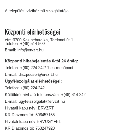
A települési víziközmű szolgáltatója
Központi elérhetőségei
cím:3700 Kazincbarcika, Tardonai út 1.
Telefon:
+(48) 514-500
Email:
info@ervzrt.hu
Központi hibabejelentés 0-tól 24 óráig:
Telefon:
+(80) 224-242/ 1-es menüpont
E-mail:
diszpecser@ervzrt.hu
Ügyfélszolgálat elérhetőségei:
Telefon:
+(80) 224-242
Külföldről hívható telefonszám:
+(48) 814-242
E-mail:
ugyfelszolgalat@ervzrt.hu
Hivatali kapu név: ERVZRT
KRID azonosító: 506457155
Hivatali kapu név:ERVUGYFEL
KRID azonosító: 763247920