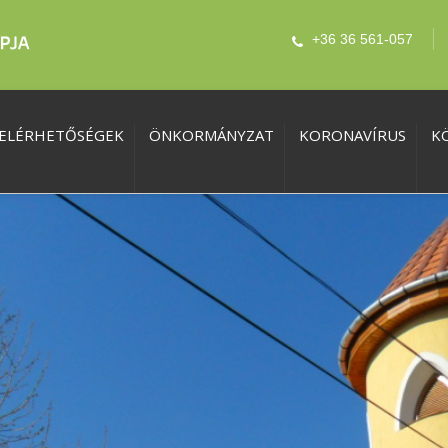
+36 36 561-057
ELÉRHETŐSÉGEK
ÖNKORMÁNYZAT
KORONAVÍRUS
K