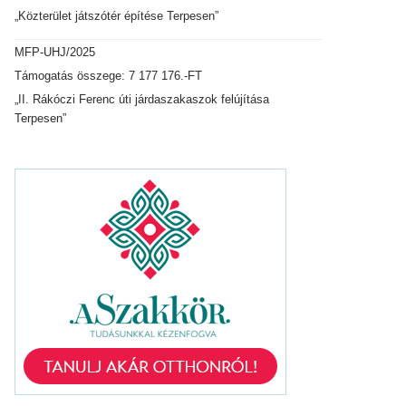
„Közterület játszótér építése Terpesen”
MFP-UHJ/2025
Támogatás összege: 7 177 176.-FT
„II. Rákóczi Ferenc úti járdaszakaszok felújítása
Terpesen”