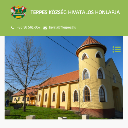
+36 36 561-057
hivatal@terpes.hu