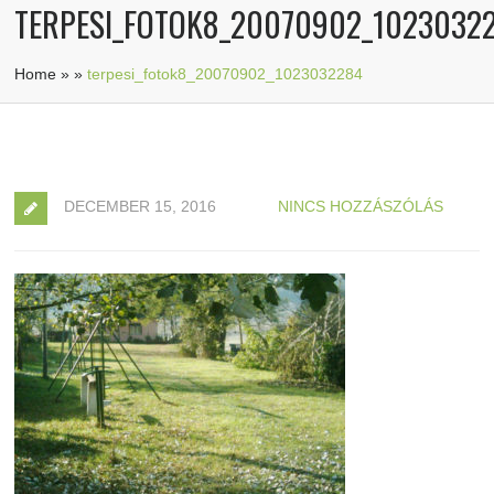
TERPESI_FOTOK8_20070902_1023032
Home
»
»
terpesi_fotok8_20070902_1023032284
DECEMBER 15, 2016
NINCS HOZZÁSZÓLÁS