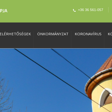
+36 36 561-057
ELÉRHETŐSÉGEK
ÖNKORMÁNYZAT
KORONAVÍRUS
K