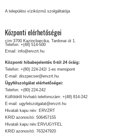
A települési víziközmű szolgáltatója
Központi elérhetőségei
cím:3700 Kazincbarcika, Tardonai út 1.
Telefon:
+(48) 514-500
Email:
info@ervzrt.hu
Központi hibabejelentés 0-tól 24 óráig:
Telefon:
+(80) 224-242/ 1-es menüpont
E-mail:
diszpecser@ervzrt.hu
Ügyfélszolgálat elérhetőségei:
Telefon:
+(80) 224-242
Külföldről hívható telefonszám:
+(48) 814-242
E-mail:
ugyfelszolgalat@ervzrt.hu
Hivatali kapu név: ERVZRT
KRID azonosító: 506457155
Hivatali kapu név:ERVUGYFEL
KRID azonosító: 763247920