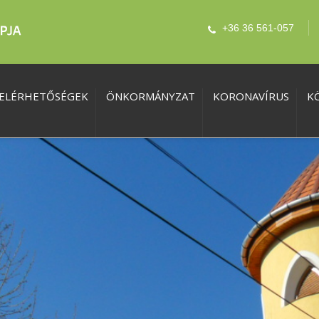
+36 36 561-057
ELÉRHETŐSÉGEK
ÖNKORMÁNYZAT
KORONAVÍRUS
K