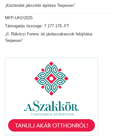
„Közterület játszótér építése Terpesen”
MFP-UHJ/2025
Támogatás összege: 7 177 176.-FT
„II. Rákóczi Ferenc úti járdaszakaszok felújítása
Terpesen”