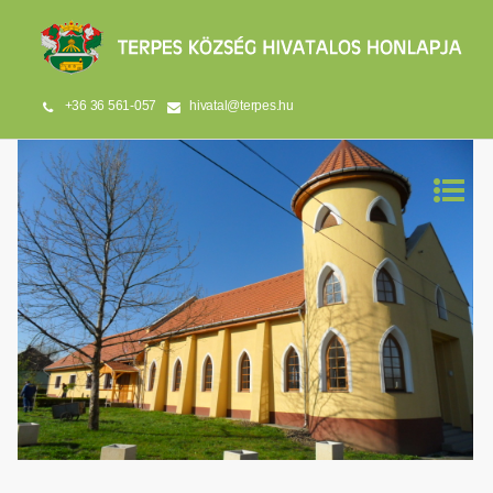
+36 36 561-057
hivatal@terpes.hu