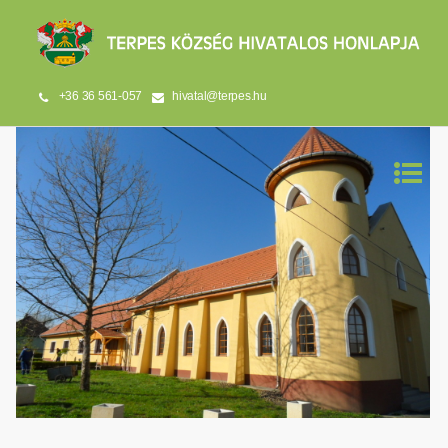
+36 36 561-057
hivatal@terpes.hu