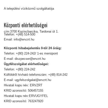
A települési víziközmű szolgáltatója
Központi elérhetőségei
cím:3700 Kazincbarcika, Tardonai út 1.
Telefon:
+(48) 514-500
Email:
info@ervzrt.hu
Központi hibabejelentés 0-tól 24 óráig:
Telefon:
+(80) 224-242/ 1-es menüpont
E-mail:
diszpecser@ervzrt.hu
Ügyfélszolgálat elérhetőségei:
Telefon:
+(80) 224-242
Külföldről hívható telefonszám:
+(48) 814-242
E-mail:
ugyfelszolgalat@ervzrt.hu
Hivatali kapu név: ERVZRT
KRID azonosító: 506457155
Hivatali kapu név:ERVUGYFEL
KRID azonosító: 763247920