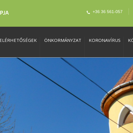
+36 36 561-057
ELÉRHETŐSÉGEK
ÖNKORMÁNYZAT
KORONAVÍRUS
K