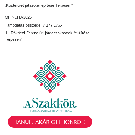
„Közterület játszótér építése Terpesen”
MFP-UHJ/2025
Támogatás összege: 7 177 176.-FT
„II. Rákóczi Ferenc úti járdaszakaszok felújítása
Terpesen”