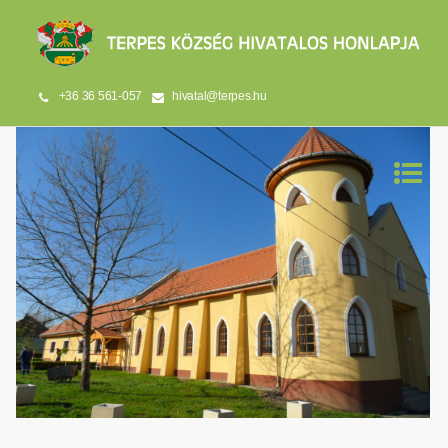
+36 36 561-057
hivatal@terpes.hu