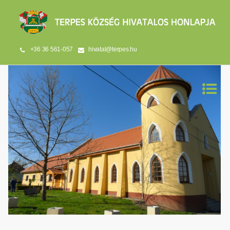
+36 36 561-057
hivatal@terpes.hu