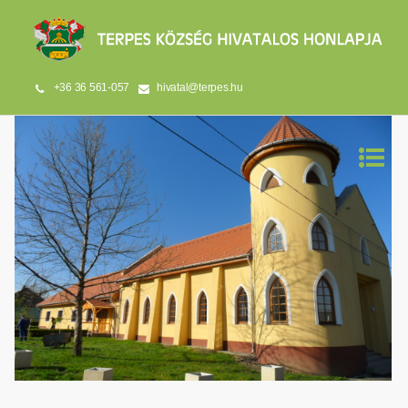
+36 36 561-057
hivatal@terpes.hu