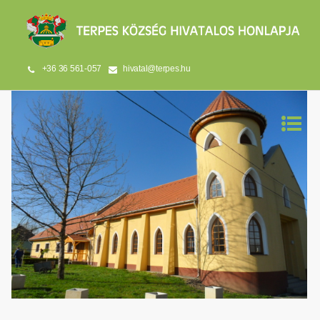
+36 36 561-057
hivatal@terpes.hu