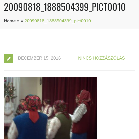
20090818_1888504399_PICT0010
Home
»
»
20090818_1888504399_pict0010
DECEMBER 15, 2016
NINCS HOZZÁSZÓLÁS