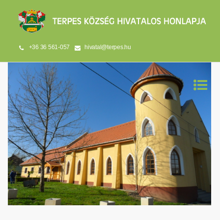
+36 36 561-057
hivatal@terpes.hu