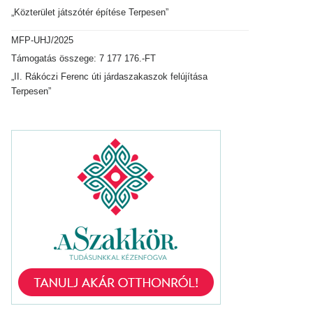
„Közterület játszótér építése Terpesen”
MFP-UHJ/2025
Támogatás összege: 7 177 176.-FT
„II. Rákóczi Ferenc úti járdaszakaszok felújítása
Terpesen”