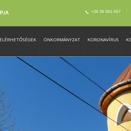
+36 36 561-057
ELÉRHETŐSÉGEK
ÖNKORMÁNYZAT
KORONAVÍRUS
K