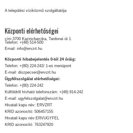
A települési víziközmű szolgáltatója
Központi elérhetőségei
cím:3700 Kazincbarcika, Tardonai út 1.
Telefon:
+(48) 514-500
Email:
info@ervzrt.hu
Központi hibabejelentés 0-tól 24 óráig:
Telefon:
+(80) 224-242/ 1-es menüpont
E-mail:
diszpecser@ervzrt.hu
Ügyfélszolgálat elérhetőségei:
Telefon:
+(80) 224-242
Külföldről hívható telefonszám:
+(48) 814-242
E-mail:
ugyfelszolgalat@ervzrt.hu
Hivatali kapu név: ERVZRT
KRID azonosító: 506457155
Hivatali kapu név:ERVUGYFEL
KRID azonosító: 763247920