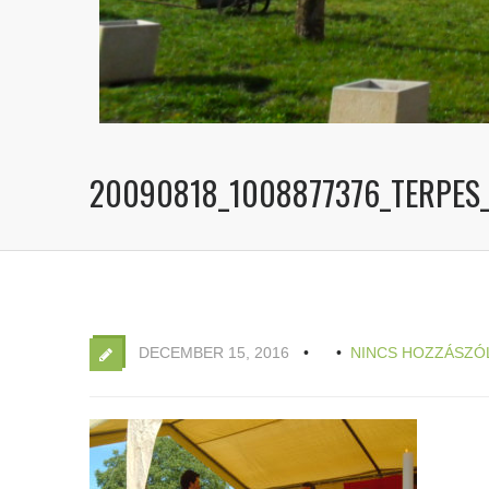
20090818_1008877376_TERPES
DECEMBER 15, 2016
NINCS HOZZÁSZÓ