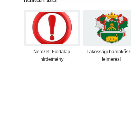
Nemzeti Földalap
Lakossági barnakős
hirdetmény
felmérés!