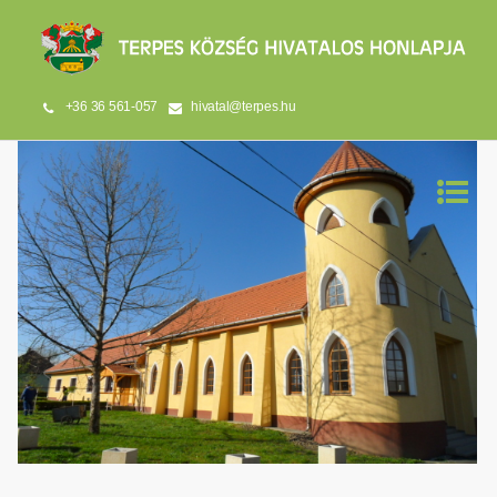
+36 36 561-057
hivatal@terpes.hu