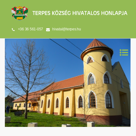
+36 36 561-057
hivatal@terpes.hu