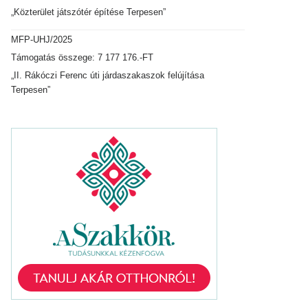
„Közterület játszótér építése Terpesen”
MFP-UHJ/2025
Támogatás összege: 7 177 176.-FT
„II. Rákóczi Ferenc úti járdaszakaszok felújítása
Terpesen”