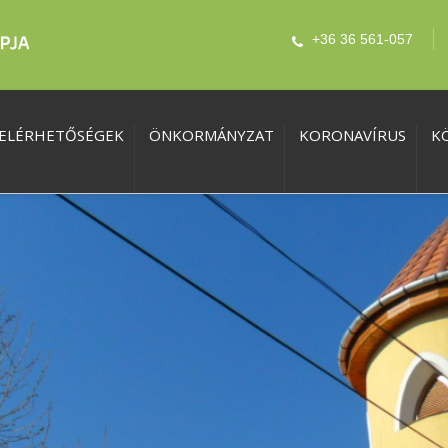
+36 36 561-057
ELÉRHETŐSÉGEK
ÖNKORMÁNYZAT
KORONAVÍRUS
K