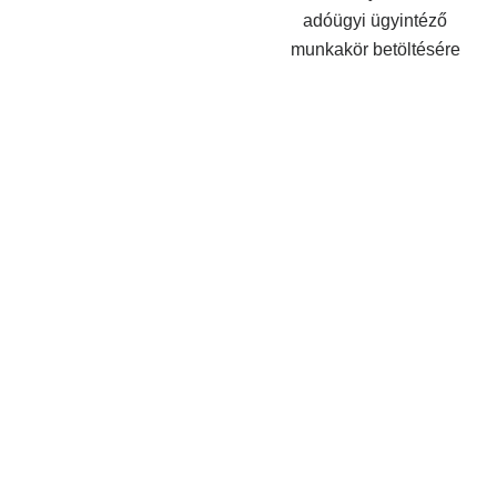
adóügyi ügyintéző
munkakör betöltésére