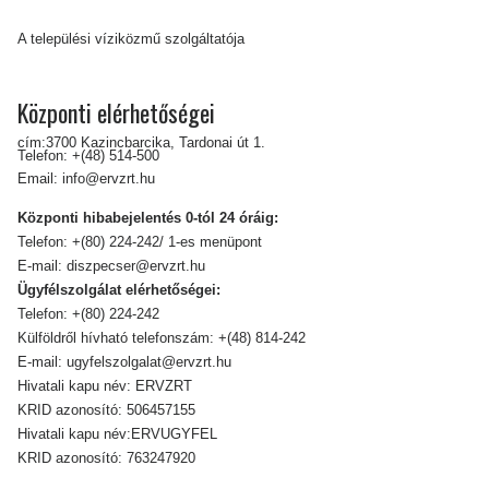
A települési víziközmű szolgáltatója
Központi elérhetőségei
cím:3700 Kazincbarcika, Tardonai út 1.
Telefon:
+(48) 514-500
Email:
info@ervzrt.hu
Központi hibabejelentés 0-tól 24 óráig:
Telefon:
+(80) 224-242/ 1-es menüpont
E-mail:
diszpecser@ervzrt.hu
Ügyfélszolgálat elérhetőségei:
Telefon:
+(80) 224-242
Külföldről hívható telefonszám:
+(48) 814-242
E-mail:
ugyfelszolgalat@ervzrt.hu
Hivatali kapu név: ERVZRT
KRID azonosító: 506457155
Hivatali kapu név:ERVUGYFEL
KRID azonosító: 763247920