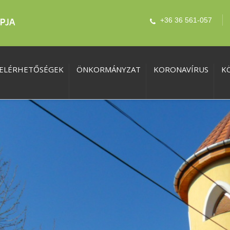
+36 36 561-057
ELÉRHETŐSÉGEK
ÖNKORMÁNYZAT
KORONAVÍRUS
K