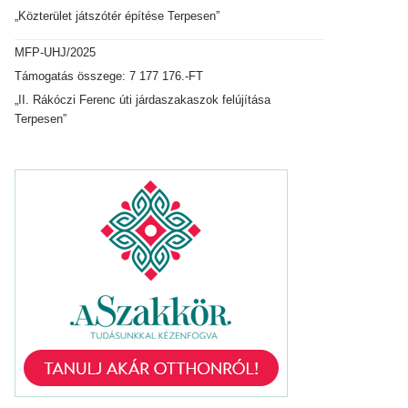
„Közterület játszótér építése Terpesen”
MFP-UHJ/2025
Támogatás összege: 7 177 176.-FT
„II. Rákóczi Ferenc úti járdaszakaszok felújítása
Terpesen”