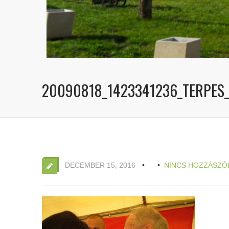
20090818_1423341236_TERPES
DECEMBER 15, 2016
NINCS HOZZÁSZÓ