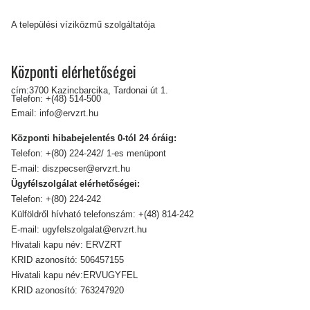
A települési víziközmű szolgáltatója
Központi elérhetőségei
cím:3700 Kazincbarcika, Tardonai út 1.
Telefon:
+(48) 514-500
Email:
info@ervzrt.hu
Központi hibabejelentés 0-tól 24 óráig:
Telefon:
+(80) 224-242/ 1-es menüpont
E-mail:
diszpecser@ervzrt.hu
Ügyfélszolgálat elérhetőségei:
Telefon:
+(80) 224-242
Külföldről hívható telefonszám:
+(48) 814-242
E-mail:
ugyfelszolgalat@ervzrt.hu
Hivatali kapu név: ERVZRT
KRID azonosító: 506457155
Hivatali kapu név:ERVUGYFEL
KRID azonosító: 763247920